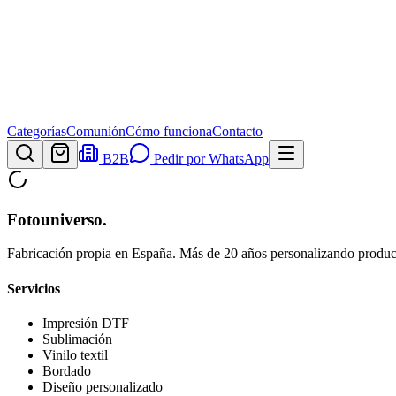
Categorías
Comunión
Cómo funciona
Contacto
B2B
Pedir por WhatsApp
Fotouniverso
.
Fabricación propia en España. Más de 20 años personalizando product
Servicios
Impresión DTF
Sublimación
Vinilo textil
Bordado
Diseño personalizado