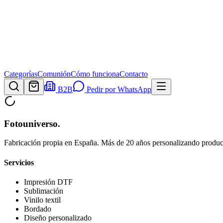
Categorías
Comunión
Cómo funciona
Contacto
B2B
Pedir por WhatsApp
Fotouniverso
.
Fabricación propia en España. Más de 20 años personalizando product
Servicios
Impresión DTF
Sublimación
Vinilo textil
Bordado
Diseño personalizado