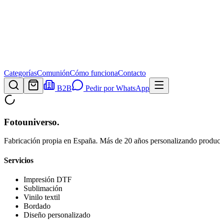
Categorías
Comunión
Cómo funciona
Contacto
B2B
Pedir por WhatsApp
Fotouniverso
.
Fabricación propia en España. Más de 20 años personalizando product
Servicios
Impresión DTF
Sublimación
Vinilo textil
Bordado
Diseño personalizado