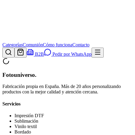
Categorías
Comunión
Cómo funciona
Contacto
B2B
Pedir por WhatsApp
Fotouniverso
.
Fabricación propia en España. Más de 20 años personalizando
productos con la mejor calidad y atención cercana.
Servicios
Impresión DTF
Sublimación
Vinilo textil
Bordado