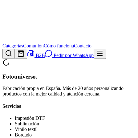
Categorías
Comunión
Cómo funciona
Contacto
B2B
Pedir por WhatsApp
Fotouniverso
.
Fabricación propia en España. Más de 20 años personalizando
productos con la mejor calidad y atención cercana.
Servicios
Impresión DTF
Sublimación
Vinilo textil
Bordado