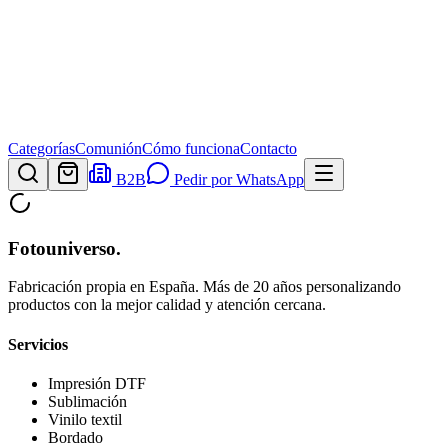
Categorías
Comunión
Cómo funciona
Contacto
B2B
Pedir por WhatsApp
Fotouniverso
.
Fabricación propia en España. Más de 20 años personalizando
productos con la mejor calidad y atención cercana.
Servicios
Impresión DTF
Sublimación
Vinilo textil
Bordado