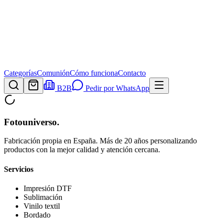
Categorías
Comunión
Cómo funciona
Contacto
B2B
Pedir por WhatsApp
Fotouniverso
.
Fabricación propia en España. Más de 20 años personalizando
productos con la mejor calidad y atención cercana.
Servicios
Impresión DTF
Sublimación
Vinilo textil
Bordado