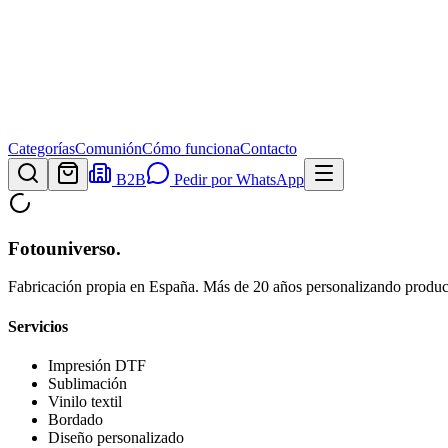
Categorías
Comunión
Cómo funciona
Contacto
B2B
Pedir por WhatsApp
Fotouniverso
.
Fabricación propia en España. Más de 20 años personalizando product
Servicios
Impresión DTF
Sublimación
Vinilo textil
Bordado
Diseño personalizado