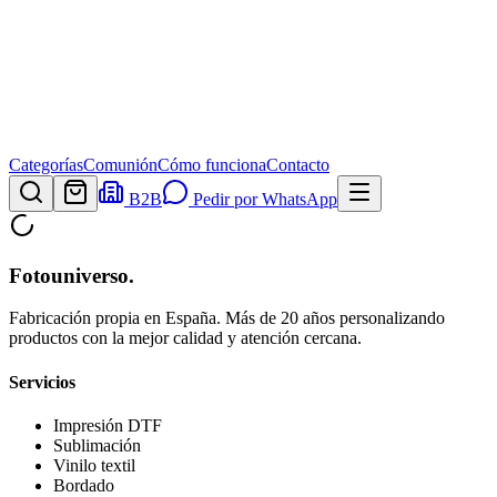
Categorías
Comunión
Cómo funciona
Contacto
B2B
Pedir por WhatsApp
Fotouniverso
.
Fabricación propia en España. Más de 20 años personalizando
productos con la mejor calidad y atención cercana.
Servicios
Impresión DTF
Sublimación
Vinilo textil
Bordado