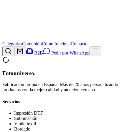
Categorías
Comunión
Cómo funciona
Contacto
B2B
Pedir por WhatsApp
Fotouniverso
.
Fabricación propia en España. Más de 20 años personalizando
productos con la mejor calidad y atención cercana.
Servicios
Impresión DTF
Sublimación
Vinilo textil
Bordado