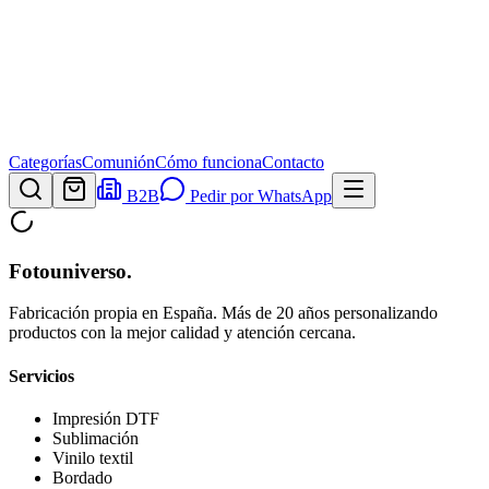
Categorías
Comunión
Cómo funciona
Contacto
B2B
Pedir por WhatsApp
Fotouniverso
.
Fabricación propia en España. Más de 20 años personalizando
productos con la mejor calidad y atención cercana.
Servicios
Impresión DTF
Sublimación
Vinilo textil
Bordado