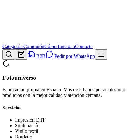
Categorías
Comunión
Cómo funciona
Contacto
B2B
Pedir por WhatsApp
Fotouniverso
.
Fabricación propia en España. Más de 20 años personalizando
productos con la mejor calidad y atención cercana.
Servicios
Impresión DTF
Sublimación
Vinilo textil
Bordado