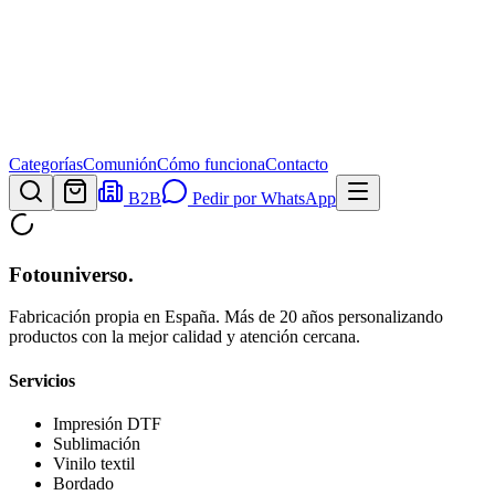
Categorías
Comunión
Cómo funciona
Contacto
B2B
Pedir por WhatsApp
Fotouniverso
.
Fabricación propia en España. Más de 20 años personalizando
productos con la mejor calidad y atención cercana.
Servicios
Impresión DTF
Sublimación
Vinilo textil
Bordado