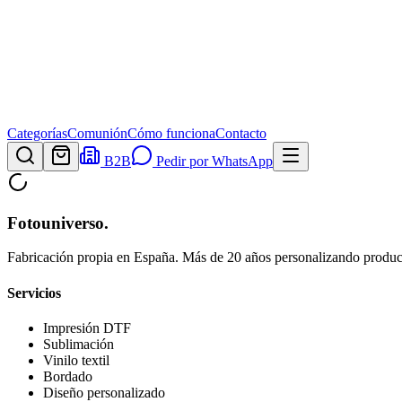
Categorías
Comunión
Cómo funciona
Contacto
B2B
Pedir por WhatsApp
Fotouniverso
.
Fabricación propia en España. Más de 20 años personalizando product
Servicios
Impresión DTF
Sublimación
Vinilo textil
Bordado
Diseño personalizado