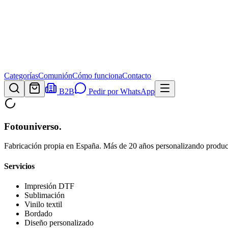
Categorías
Comunión
Cómo funciona
Contacto
B2B
Pedir por WhatsApp
Fotouniverso
.
Fabricación propia en España. Más de 20 años personalizando product
Servicios
Impresión DTF
Sublimación
Vinilo textil
Bordado
Diseño personalizado