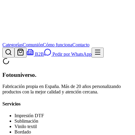
Categorías
Comunión
Cómo funciona
Contacto
B2B
Pedir por WhatsApp
Fotouniverso
.
Fabricación propia en España. Más de 20 años personalizando
productos con la mejor calidad y atención cercana.
Servicios
Impresión DTF
Sublimación
Vinilo textil
Bordado