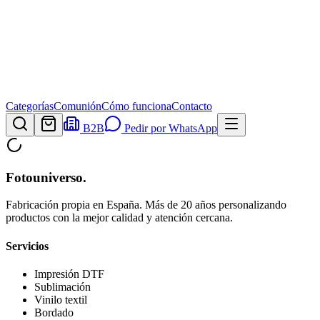
Categorías
Comunión
Cómo funciona
Contacto
B2B
Pedir por WhatsApp
Fotouniverso
.
Fabricación propia en España. Más de 20 años personalizando
productos con la mejor calidad y atención cercana.
Servicios
Impresión DTF
Sublimación
Vinilo textil
Bordado