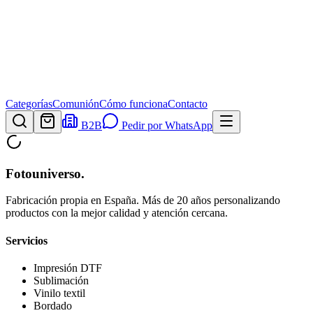
Categorías
Comunión
Cómo funciona
Contacto
B2B
Pedir por WhatsApp
Fotouniverso
.
Fabricación propia en España. Más de 20 años personalizando
productos con la mejor calidad y atención cercana.
Servicios
Impresión DTF
Sublimación
Vinilo textil
Bordado