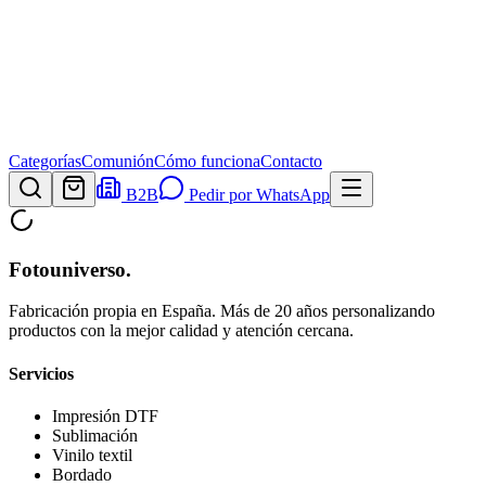
Categorías
Comunión
Cómo funciona
Contacto
B2B
Pedir por WhatsApp
Fotouniverso
.
Fabricación propia en España. Más de 20 años personalizando
productos con la mejor calidad y atención cercana.
Servicios
Impresión DTF
Sublimación
Vinilo textil
Bordado