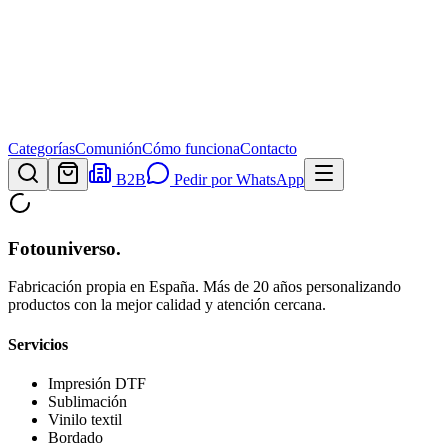
Categorías
Comunión
Cómo funciona
Contacto
B2B
Pedir por WhatsApp
Fotouniverso
.
Fabricación propia en España. Más de 20 años personalizando
productos con la mejor calidad y atención cercana.
Servicios
Impresión DTF
Sublimación
Vinilo textil
Bordado