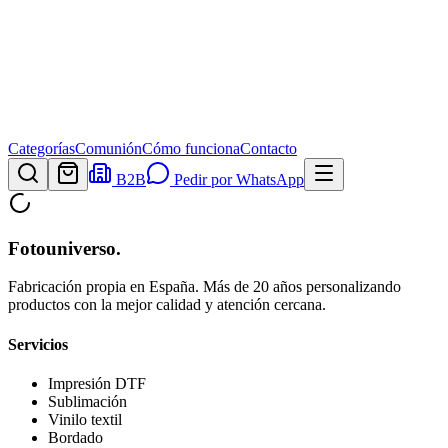
Categorías
Comunión
Cómo funciona
Contacto
B2B
Pedir por WhatsApp
Fotouniverso
.
Fabricación propia en España. Más de 20 años personalizando
productos con la mejor calidad y atención cercana.
Servicios
Impresión DTF
Sublimación
Vinilo textil
Bordado