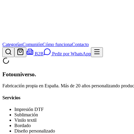
Categorías
Comunión
Cómo funciona
Contacto
B2B
Pedir por WhatsApp
Fotouniverso
.
Fabricación propia en España. Más de 20 años personalizando product
Servicios
Impresión DTF
Sublimación
Vinilo textil
Bordado
Diseño personalizado