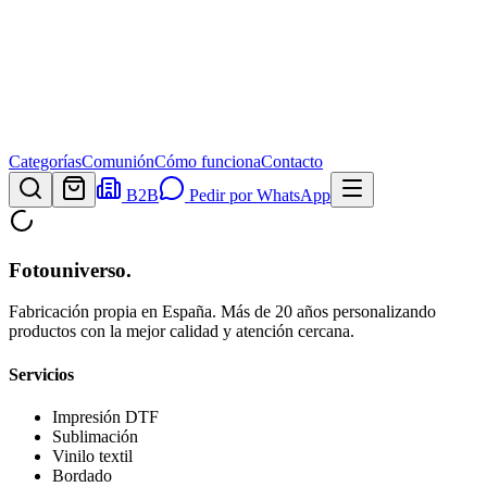
Categorías
Comunión
Cómo funciona
Contacto
B2B
Pedir por WhatsApp
Fotouniverso
.
Fabricación propia en España. Más de 20 años personalizando
productos con la mejor calidad y atención cercana.
Servicios
Impresión DTF
Sublimación
Vinilo textil
Bordado