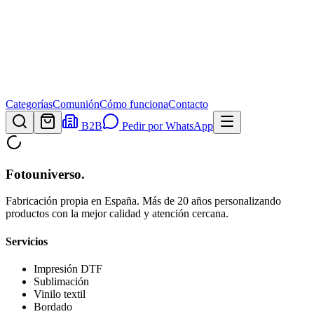
Categorías
Comunión
Cómo funciona
Contacto
B2B
Pedir por WhatsApp
Fotouniverso
.
Fabricación propia en España. Más de 20 años personalizando
productos con la mejor calidad y atención cercana.
Servicios
Impresión DTF
Sublimación
Vinilo textil
Bordado