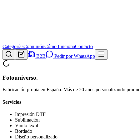
Categorías
Comunión
Cómo funciona
Contacto
B2B
Pedir por WhatsApp
Fotouniverso
.
Fabricación propia en España. Más de 20 años personalizando product
Servicios
Impresión DTF
Sublimación
Vinilo textil
Bordado
Diseño personalizado