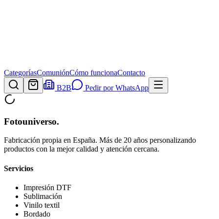
Categorías
Comunión
Cómo funciona
Contacto
B2B
Pedir por WhatsApp
Fotouniverso
.
Fabricación propia en España. Más de 20 años personalizando
productos con la mejor calidad y atención cercana.
Servicios
Impresión DTF
Sublimación
Vinilo textil
Bordado