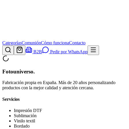
Categorías
Comunión
Cómo funciona
Contacto
B2B
Pedir por WhatsApp
Fotouniverso
.
Fabricación propia en España. Más de 20 años personalizando
productos con la mejor calidad y atención cercana.
Servicios
Impresión DTF
Sublimación
Vinilo textil
Bordado