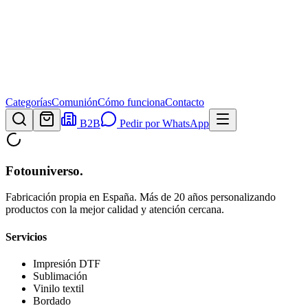
Categorías
Comunión
Cómo funciona
Contacto
B2B
Pedir por WhatsApp
Fotouniverso
.
Fabricación propia en España. Más de 20 años personalizando
productos con la mejor calidad y atención cercana.
Servicios
Impresión DTF
Sublimación
Vinilo textil
Bordado