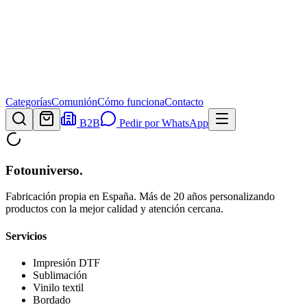
Categorías
Comunión
Cómo funciona
Contacto
B2B
Pedir por WhatsApp
Fotouniverso
.
Fabricación propia en España. Más de 20 años personalizando
productos con la mejor calidad y atención cercana.
Servicios
Impresión DTF
Sublimación
Vinilo textil
Bordado