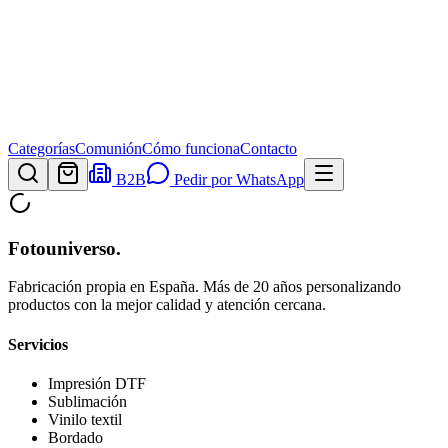
Categorías
Comunión
Cómo funciona
Contacto
B2B
Pedir por WhatsApp
Fotouniverso
.
Fabricación propia en España. Más de 20 años personalizando
productos con la mejor calidad y atención cercana.
Servicios
Impresión DTF
Sublimación
Vinilo textil
Bordado