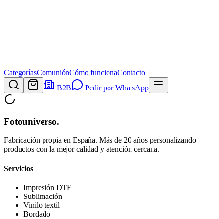
Categorías
Comunión
Cómo funciona
Contacto
B2B
Pedir por WhatsApp
Fotouniverso
.
Fabricación propia en España. Más de 20 años personalizando
productos con la mejor calidad y atención cercana.
Servicios
Impresión DTF
Sublimación
Vinilo textil
Bordado