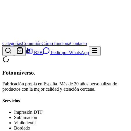
Categorías
Comunión
Cómo funciona
Contacto
B2B
Pedir por WhatsApp
Fotouniverso
.
Fabricación propia en España. Más de 20 años personalizando
productos con la mejor calidad y atención cercana.
Servicios
Impresión DTF
Sublimación
Vinilo textil
Bordado