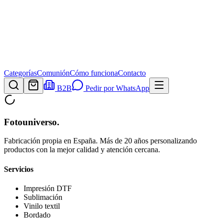
Categorías
Comunión
Cómo funciona
Contacto
B2B
Pedir por WhatsApp
Fotouniverso
.
Fabricación propia en España. Más de 20 años personalizando
productos con la mejor calidad y atención cercana.
Servicios
Impresión DTF
Sublimación
Vinilo textil
Bordado