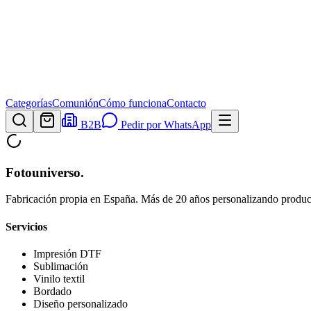
Categorías
Comunión
Cómo funciona
Contacto
B2B
Pedir por WhatsApp
Fotouniverso
.
Fabricación propia en España. Más de 20 años personalizando product
Servicios
Impresión DTF
Sublimación
Vinilo textil
Bordado
Diseño personalizado