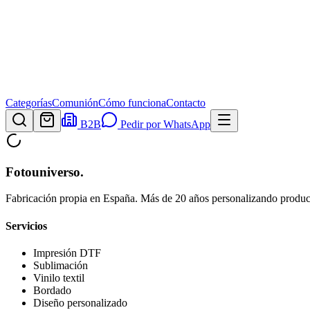
Categorías
Comunión
Cómo funciona
Contacto
B2B
Pedir por WhatsApp
Fotouniverso
.
Fabricación propia en España. Más de 20 años personalizando product
Servicios
Impresión DTF
Sublimación
Vinilo textil
Bordado
Diseño personalizado