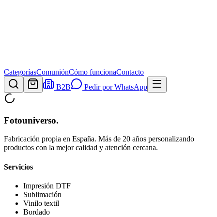
Categorías
Comunión
Cómo funciona
Contacto
B2B
Pedir por WhatsApp
Fotouniverso
.
Fabricación propia en España. Más de 20 años personalizando
productos con la mejor calidad y atención cercana.
Servicios
Impresión DTF
Sublimación
Vinilo textil
Bordado