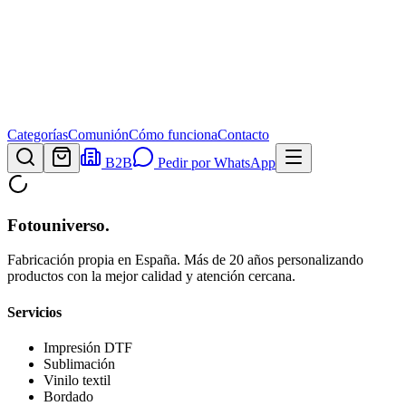
Categorías
Comunión
Cómo funciona
Contacto
B2B
Pedir por WhatsApp
Fotouniverso
.
Fabricación propia en España. Más de 20 años personalizando
productos con la mejor calidad y atención cercana.
Servicios
Impresión DTF
Sublimación
Vinilo textil
Bordado