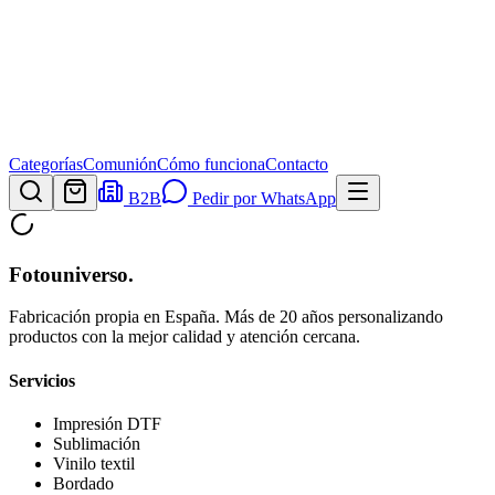
Categorías
Comunión
Cómo funciona
Contacto
B2B
Pedir por WhatsApp
Fotouniverso
.
Fabricación propia en España. Más de 20 años personalizando
productos con la mejor calidad y atención cercana.
Servicios
Impresión DTF
Sublimación
Vinilo textil
Bordado