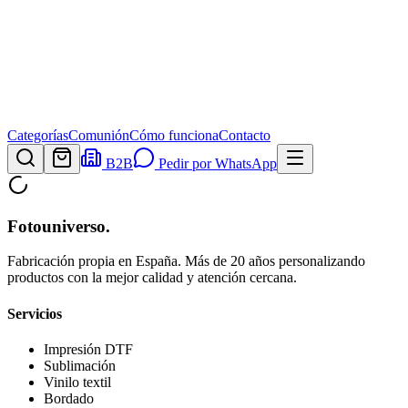
Categorías
Comunión
Cómo funciona
Contacto
B2B
Pedir por WhatsApp
Fotouniverso
.
Fabricación propia en España. Más de 20 años personalizando
productos con la mejor calidad y atención cercana.
Servicios
Impresión DTF
Sublimación
Vinilo textil
Bordado