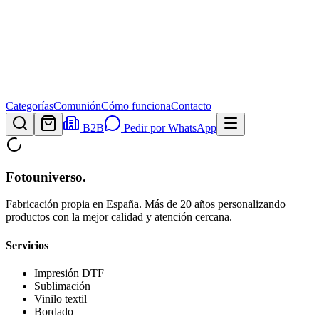
Categorías
Comunión
Cómo funciona
Contacto
B2B
Pedir por WhatsApp
Fotouniverso
.
Fabricación propia en España. Más de 20 años personalizando
productos con la mejor calidad y atención cercana.
Servicios
Impresión DTF
Sublimación
Vinilo textil
Bordado