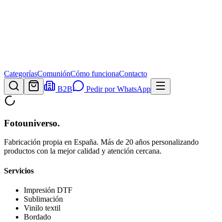
Categorías
Comunión
Cómo funciona
Contacto
B2B
Pedir por WhatsApp
Fotouniverso
.
Fabricación propia en España. Más de 20 años personalizando
productos con la mejor calidad y atención cercana.
Servicios
Impresión DTF
Sublimación
Vinilo textil
Bordado