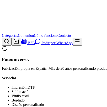
Categorías
Comunión
Cómo funciona
Contacto
B2B
Pedir por WhatsApp
Fotouniverso
.
Fabricación propia en España. Más de 20 años personalizando product
Servicios
Impresión DTF
Sublimación
Vinilo textil
Bordado
Diseño personalizado