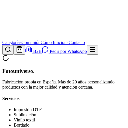
Categorías
Comunión
Cómo funciona
Contacto
B2B
Pedir por WhatsApp
Fotouniverso
.
Fabricación propia en España. Más de 20 años personalizando
productos con la mejor calidad y atención cercana.
Servicios
Impresión DTF
Sublimación
Vinilo textil
Bordado