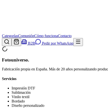
Categorías
Comunión
Cómo funciona
Contacto
B2B
Pedir por WhatsApp
Fotouniverso
.
Fabricación propia en España. Más de 20 años personalizando product
Servicios
Impresión DTF
Sublimación
Vinilo textil
Bordado
Diseño personalizado