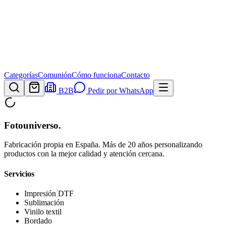
Categorías
Comunión
Cómo funciona
Contacto
B2B
Pedir por WhatsApp
Fotouniverso
.
Fabricación propia en España. Más de 20 años personalizando
productos con la mejor calidad y atención cercana.
Servicios
Impresión DTF
Sublimación
Vinilo textil
Bordado