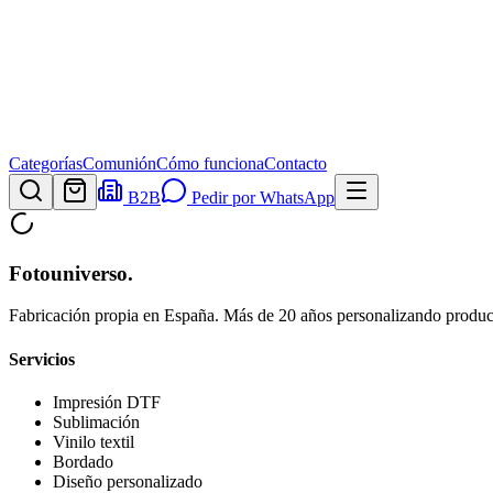
Categorías
Comunión
Cómo funciona
Contacto
B2B
Pedir por WhatsApp
Fotouniverso
.
Fabricación propia en España. Más de 20 años personalizando product
Servicios
Impresión DTF
Sublimación
Vinilo textil
Bordado
Diseño personalizado