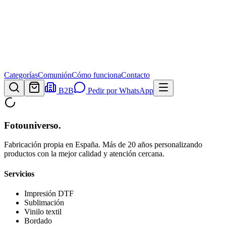
Categorías
Comunión
Cómo funciona
Contacto
B2B
Pedir por WhatsApp
Fotouniverso
.
Fabricación propia en España. Más de 20 años personalizando
productos con la mejor calidad y atención cercana.
Servicios
Impresión DTF
Sublimación
Vinilo textil
Bordado