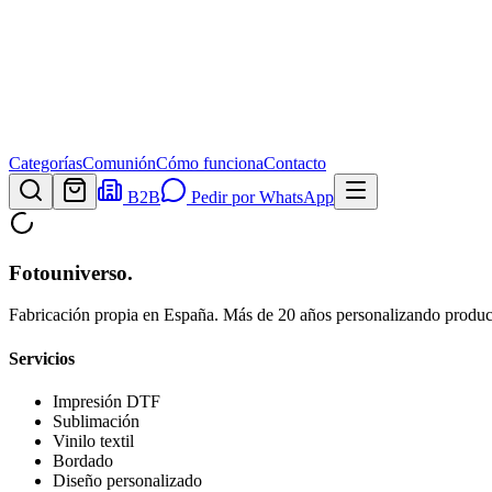
Categorías
Comunión
Cómo funciona
Contacto
B2B
Pedir por WhatsApp
Fotouniverso
.
Fabricación propia en España. Más de 20 años personalizando product
Servicios
Impresión DTF
Sublimación
Vinilo textil
Bordado
Diseño personalizado