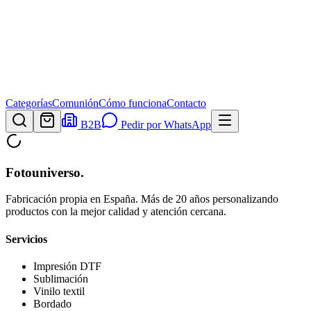
Categorías
Comunión
Cómo funciona
Contacto
B2B
Pedir por WhatsApp
Fotouniverso
.
Fabricación propia en España. Más de 20 años personalizando
productos con la mejor calidad y atención cercana.
Servicios
Impresión DTF
Sublimación
Vinilo textil
Bordado