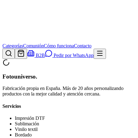
Categorías
Comunión
Cómo funciona
Contacto
B2B
Pedir por WhatsApp
Fotouniverso
.
Fabricación propia en España. Más de 20 años personalizando
productos con la mejor calidad y atención cercana.
Servicios
Impresión DTF
Sublimación
Vinilo textil
Bordado